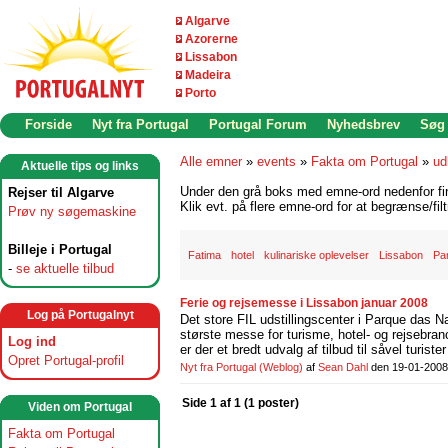
Algarve
Azorerne
Lissabon
Madeira
Porto
Forside
Nyt fra Portugal
Portugal Forum
Nyhedsbrev
Søg
Alle emner
»
events
»
Fakta om Portugal
»
ud
Aktuelle tips og links
Under den grå boks med emne-ord nedenfor find
Rejser til Algarve
Klik evt. på flere emne-ord for at begrænse/filt
Prøv ny søgemaskine
Billeje i Portugal
Fatima
hotel
kulinariske oplevelser
Lissabon
Pa
-
se aktuelle tilbud
Ferie og rejsemesse i Lissabon januar 2008
Log på Portugalnyt
Det store FIL udstillingscenter i Parque das
største messe for turisme, hotel- og rejsebr
Log ind
er der et bredt udvalg af tilbud til såvel turiste
Opret Portugal-profil
Nyt fra Portugal
(Weblog)
af
Sean Dahl
den 19-01-2008
Side 1 af 1 (1 poster)
Viden om Portugal
Fakta om Portugal