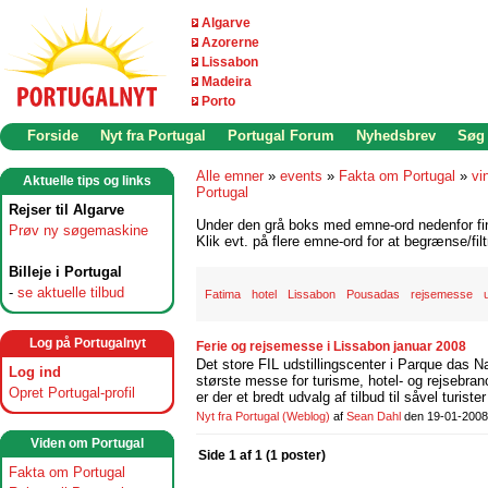
Algarve
Azorerne
Lissabon
Madeira
Porto
Forside
Nyt fra Portugal
Portugal Forum
Nyhedsbrev
Søg
Alle emner
»
events
»
Fakta om Portugal
»
vi
Aktuelle tips og links
Portugal
Rejser til Algarve
Under den grå boks med emne-ord nedenfor find
Prøv ny søgemaskine
Klik evt. på flere emne-ord for at begrænse/filt
Billeje i Portugal
-
se aktuelle tilbud
Fatima
hotel
Lissabon
Pousadas
rejsemesse
Log på Portugalnyt
Ferie og rejsemesse i Lissabon januar 2008
Det store FIL udstillingscenter i Parque das
Log ind
største messe for turisme, hotel- og rejsebr
Opret Portugal-profil
er der et bredt udvalg af tilbud til såvel turiste
Nyt fra Portugal
(Weblog)
af
Sean Dahl
den 19-01-2008
Viden om Portugal
Side 1 af 1 (1 poster)
Fakta om Portugal