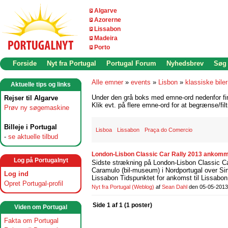
Algarve
Azorerne
Lissabon
Madeira
Porto
Forside
Nyt fra Portugal
Portugal Forum
Nyhedsbrev
Søg
Alle emner
»
events
»
Lisbon
»
klassiske bile
Aktuelle tips og links
Under den grå boks med emne-ord nedenfor find
Rejser til Algarve
Klik evt. på flere emne-ord for at begrænse/filt
Prøv ny søgemaskine
Billeje i Portugal
Lisboa
Lissabon
Praça do Comercio
-
se aktuelle tilbud
London-Lisbon Classic Car Rally 2013 ankommer
Log på Portugalnyt
Sidste strækning på London-Lisbon Classic Ca
Caramulo (bil-museum) i Nordportugal over Sin
Log ind
Lissabon Tidspunktet for ankomst til Lissabon 
Opret Portugal-profil
Nyt fra Portugal
(Weblog)
af
Sean Dahl
den 05-05-2013
Side 1 af 1 (1 poster)
Viden om Portugal
Fakta om Portugal