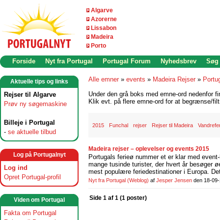
Algarve
Azorerne
Lissabon
Madeira
Porto
Forside
Nyt fra Portugal
Portugal Forum
Nyhedsbrev
Søg
Alle emner
»
events
»
Madeira Rejser
»
Portu
Aktuelle tips og links
Under den grå boks med emne-ord nedenfor find
Rejser til Algarve
Klik evt. på flere emne-ord for at begrænse/filt
Prøv ny søgemaskine
Billeje i Portugal
2015
Funchal
rejser
Rejser til Madeira
Vandrefer
-
se aktuelle tilbud
Madeira rejser – oplevelser og events 2015
Log på Portugalnyt
Portugals ferieø nummer et er klar med event
mange tusinde turister, der hvert år besøger ø
Log ind
mest populære feriedestinationer i Europa. Det
Opret Portugal-profil
Nyt fra Portugal
(Weblog)
af
Jesper Jensen
den 18-09
Side 1 af 1 (1 poster)
Viden om Portugal
Fakta om Portugal