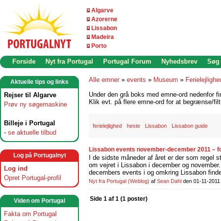
Algarve
Azorerne
Lissabon
Madeira
Porto
Forside
Nyt fra Portugal
Portugal Forum
Nyhedsbrev
Søg
Alle emner
»
events
»
Museum
»
Ferielejligh
Aktuelle tips og links
Under den grå boks med emne-ord nedenfor find
Rejser til Algarve
Klik evt. på flere emne-ord for at begrænse/filt
Prøv ny søgemaskine
Billeje i Portugal
ferielejlighed
heste
Lissabon
Lissabon guide
-
se aktuelle tilbud
Lissabon events november-december 2011 – for
Log på Portugalnyt
I de sidste måneder af året er der som regel 
om vejret i Lissabon i december og november
Log ind
decembers events i og omkring Lissabon finde
Opret Portugal-profil
Nyt fra Portugal
(Weblog)
af
Sean Dahl
den 01-11-2011
Side 1 af 1 (1 poster)
Viden om Portugal
Fakta om Portugal