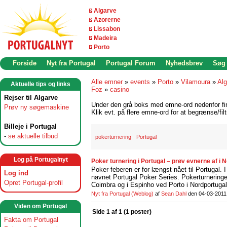
Algarve
Azorerne
Lissabon
Madeira
Porto
Forside
Nyt fra Portugal
Portugal Forum
Nyhedsbrev
Søg
Alle emner
»
events
»
Porto
»
Vilamoura
»
Alg
Aktuelle tips og links
Foz
»
casino
Rejser til Algarve
Under den grå boks med emne-ord nedenfor find
Prøv ny søgemaskine
Klik evt. på flere emne-ord for at begrænse/filt
Billeje i Portugal
-
se aktuelle tilbud
pokerturnering
Portugal
Log på Portugalnyt
Poker turnering i Portugal – prøv evnerne af i
Poker-feberen er for længst nået til Portugal. 
Log ind
navnet Portugal Poker Series. Pokerturneringer
Opret Portugal-profil
Coimbra og i Espinho ved Porto i Nordportuga
Nyt fra Portugal
(Weblog)
af
Sean Dahl
den 04-03-2011
Viden om Portugal
Side 1 af 1 (1 poster)
Fakta om Portugal