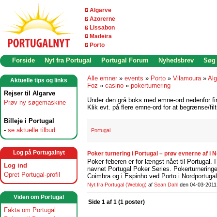
Algarve
Azorerne
Lissabon
Madeira
Porto
Forside
Nyt fra Portugal
Portugal Forum
Nyhedsbrev
Søg
Alle emner
»
events
»
Porto
»
Vilamoura
»
Alg
Aktuelle tips og links
Foz
»
casino
»
pokerturnering
Rejser til Algarve
Under den grå boks med emne-ord nedenfor find
Prøv ny søgemaskine
Klik evt. på flere emne-ord for at begrænse/filt
Billeje i Portugal
-
se aktuelle tilbud
Portugal
Log på Portugalnyt
Poker turnering i Portugal – prøv evnerne af i
Poker-feberen er for længst nået til Portugal. 
Log ind
navnet Portugal Poker Series. Pokerturneringer
Opret Portugal-profil
Coimbra og i Espinho ved Porto i Nordportuga
Nyt fra Portugal
(Weblog)
af
Sean Dahl
den 04-03-2011
Viden om Portugal
Side 1 af 1 (1 poster)
Fakta om Portugal