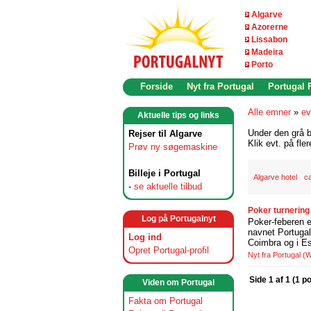
Algarve
Azorerne
Lissabon
Madeira
Porto
Forside
Nyt fra Portugal
Portugal
Alle emner
»
ev
Aktuelle tips og links
Under den grå b
Rejser til Algarve
Klik evt. på fle
Prøv ny søgemaskine
Billeje i Portugal
Algarve hotel
c
-
se aktuelle tilbud
Poker turnering
Log på Portugalnyt
Poker-feberen er
navnet Portugal
Log ind
Coimbra og i Es
Opret Portugal-profil
Nyt fra Portugal
(W
Side 1 af 1 (1 p
Viden om Portugal
Fakta om Portugal