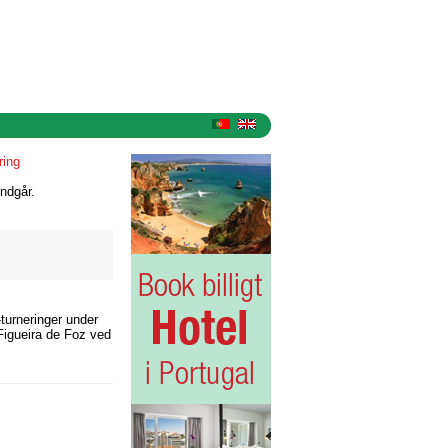
ring
ndgår.
-turneringer under
 Figueira de Foz ved