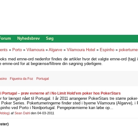
 Forum
Nyhedsbrev
Søg
ents
»
Porto
»
Vilamoura
»
Algarve
»
Vilamoura Hotel
»
Espinho
»
pokerturne
oks med emne-ord nedenfor findes de artikler hvor det valgte emne-ord (tag) i
re emne-ord for at begrænse/filtrere din søgning yderligere.
asino
Figueira da Foz
Portugal
 i Portugal – prøv evnerne af i No Limit Hold'em poker hos PokerStars
 for længst nået til Portugal. I år 2011 arrangerer PokerStars tre større poker
 Poker Series. Pokerturneringerne finder sted i byerne Vilamoura (Algarve), i
pinho ved Porto i Nordportugal. Pengepræmierne kan løbe op...
eblog)
af
Sean Dahl
den 04-03-2011
oster)