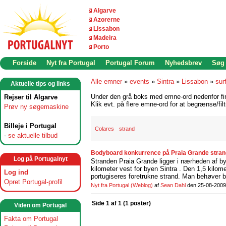
Algarve
Azorerne
Lissabon
Madeira
Porto
Forside
Nyt fra Portugal
Portugal Forum
Nyhedsbrev
Søg
Alle emner
»
events
»
Sintra
»
Lissabon
»
sur
Aktuelle tips og links
Under den grå boks med emne-ord nedenfor find
Rejser til Algarve
Klik evt. på flere emne-ord for at begrænse/filt
Prøv ny søgemaskine
Billeje i Portugal
Colares
strand
-
se aktuelle tilbud
Bodyboard konkurrence på Praia Grande strand
Log på Portugalnyt
Stranden Praia Grande ligger i nærheden af b
kilometer vest for byen Sintra . Den 1,5 kilo
Log ind
portugiseres foretrukne strand. Man behøver b
Opret Portugal-profil
Nyt fra Portugal
(Weblog)
af
Sean Dahl
den 25-08-2009
Side 1 af 1 (1 poster)
Viden om Portugal
Fakta om Portugal