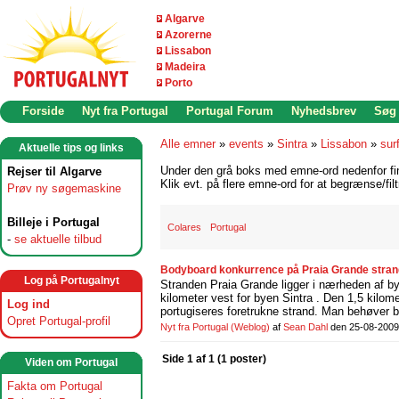
Algarve
Azorerne
Lissabon
Madeira
Porto
Forside
Nyt fra Portugal
Portugal Forum
Nyhedsbrev
Søg
Alle emner
»
events
»
Sintra
»
Lissabon
»
sur
Aktuelle tips og links
Under den grå boks med emne-ord nedenfor find
Rejser til Algarve
Klik evt. på flere emne-ord for at begrænse/filt
Prøv ny søgemaskine
Billeje i Portugal
Colares
Portugal
-
se aktuelle tilbud
Bodyboard konkurrence på Praia Grande strand
Log på Portugalnyt
Stranden Praia Grande ligger i nærheden af b
kilometer vest for byen Sintra . Den 1,5 kilo
Log ind
portugiseres foretrukne strand. Man behøver b
Opret Portugal-profil
Nyt fra Portugal
(Weblog)
af
Sean Dahl
den 25-08-2009
Side 1 af 1 (1 poster)
Viden om Portugal
Fakta om Portugal