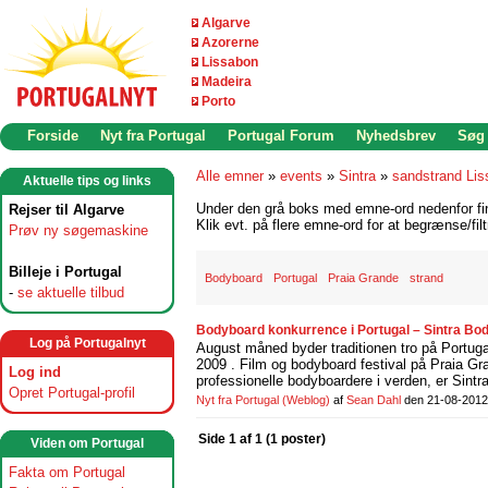
Algarve
Azorerne
Lissabon
Madeira
Porto
Forside
Nyt fra Portugal
Portugal Forum
Nyhedsbrev
Søg
Alle emner
»
events
»
Sintra
»
sandstrand Li
Aktuelle tips og links
Under den grå boks med emne-ord nedenfor find
Rejser til Algarve
Klik evt. på flere emne-ord for at begrænse/filt
Prøv ny søgemaskine
Billeje i Portugal
Bodyboard
Portugal
Praia Grande
strand
-
se aktuelle tilbud
Bodyboard konkurrence i Portugal – Sintra Body
Log på Portugalnyt
August måned byder traditionen tro på Portuga
2009 . Film og bodyboard festival på Praia G
Log ind
professionelle bodyboardere i verden, er Sintra
Opret Portugal-profil
Nyt fra Portugal
(Weblog)
af
Sean Dahl
den 21-08-2012
Side 1 af 1 (1 poster)
Viden om Portugal
Fakta om Portugal