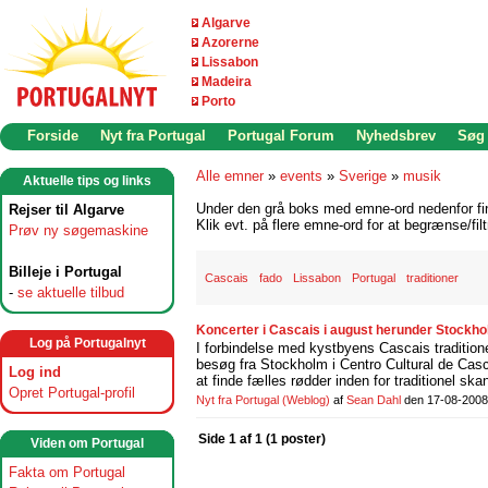
Algarve
Azorerne
Lissabon
Madeira
Porto
Forside
Nyt fra Portugal
Portugal Forum
Nyhedsbrev
Søg
Alle emner
»
events
»
Sverige
»
musik
Aktuelle tips og links
Under den grå boks med emne-ord nedenfor find
Rejser til Algarve
Klik evt. på flere emne-ord for at begrænse/filt
Prøv ny søgemaskine
Billeje i Portugal
Cascais
fado
Lissabon
Portugal
traditioner
-
se aktuelle tilbud
Koncerter i Cascais i august herunder Stockho
Log på Portugalnyt
I forbindelse med kystbyens Cascais tradition
besøg fra Stockholm i Centro Cultural de Ca
Log ind
at finde fælles rødder inden for traditionel s
Opret Portugal-profil
Nyt fra Portugal
(Weblog)
af
Sean Dahl
den 17-08-2008
Side 1 af 1 (1 poster)
Viden om Portugal
Fakta om Portugal