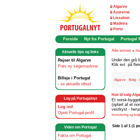
Algarve
Azorerne
Lissabon
Madeira
Porto
Forside
Nyt fra Portugal
Portugal
Alle emner
»
hu
Aktuelle tips og links
Under den grå b
Rejser til Algarve
Klik evt. på fle
Prøv ny søgemaskine
Billeje i Portugal
Algarve
Bolig
-
se aktuelle tilbud
Hus til salg Alg
Log på Portugalnyt
Et norsk-bygget 
(opført af et no
Log ind
vestkyst - heru
Opret Portugal-profil
Investering og boli
Side 1 af 1 (1 p
Viden om Portugal
Fakta om Portugal