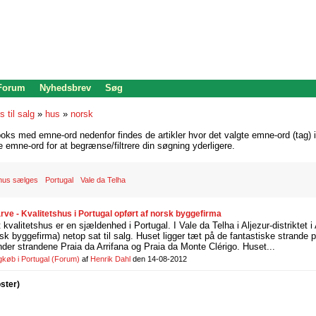
 Forum
Nyhedsbrev
Søg
s til salg
»
hus
»
norsk
oks med emne-ord nedenfor findes de artikler hvor det valgte emne-ord (tag) i
re emne-ord for at begrænse/filtrere din søgning yderligere.
hus sælges
Portugal
Vale da Telha
arve - Kvalitetshus i Portugal opført af norsk byggefirma
kvalitetshus er en sjældenhed i Portugal. I Vale da Telha i Aljezur-distriktet i
rsk byggefirma) netop sat til salg. Huset ligger tæt på de fantastiske strande 
nder strandene Praia da Arrifana og Praia da Monte Clérigo. Huset...
gkøb i Portugal
(Forum)
af
Henrik Dahl
den 14-08-2012
oster)