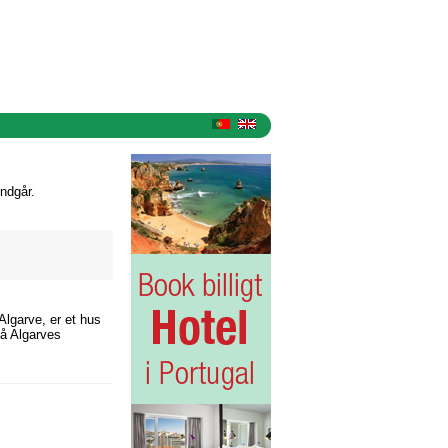
ndgår.
 Algarve, er et hus
på Algarves