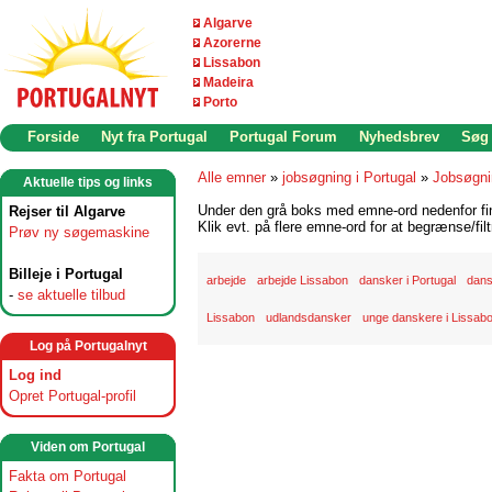
Algarve
Azorerne
Lissabon
Madeira
Porto
Forside
Nyt fra Portugal
Portugal Forum
Nyhedsbrev
Søg
Alle emner
»
jobsøgning i Portugal
»
Jobsøgni
Aktuelle tips og links
Under den grå boks med emne-ord nedenfor find
Rejser til Algarve
Klik evt. på flere emne-ord for at begrænse/filt
Prøv ny søgemaskine
Billeje i Portugal
arbejde
arbejde Lissabon
dansker i Portugal
dans
-
se aktuelle tilbud
Lissabon
udlandsdansker
unge danskere i Lissab
Log på Portugalnyt
Log ind
Opret Portugal-profil
Viden om Portugal
Fakta om Portugal