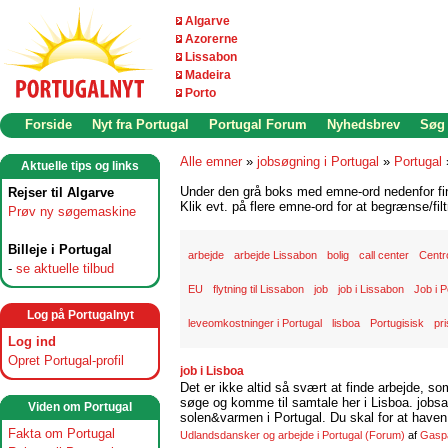
Algarve
Azorerne
Lissabon
Madeira
Porto
Forside
Nyt fra Portugal
Portugal Forum
Nyhedsbrev
Søg
Alle emner
»
jobsøgning i Portugal
»
Portugal
Aktuelle tips og links
Under den grå boks med emne-ord nedenfor find
Rejser til Algarve
Klik evt. på flere emne-ord for at begrænse/filt
Prøv ny søgemaskine
Billeje i Portugal
arbejde
arbejde Lissabon
bolig
call center
Centr
-
se aktuelle tilbud
EU
flytning til Lissabon
job
job i Lissabon
Job i P
Log på Portugalnyt
leveomkostninger i Portugal
lisboa
Portugisisk
pri
Log ind
Opret Portugal-profil
job i Lisboa
Det er ikke altid så svært at finde arbejde, so
søge og komme til samtale her i Lisboa. jobsam
Viden om Portugal
solen&varmen i Portugal. Du skal for at haven 
Fakta om Portugal
Udlandsdansker og arbejde i Portugal
(Forum)
af
Gasp