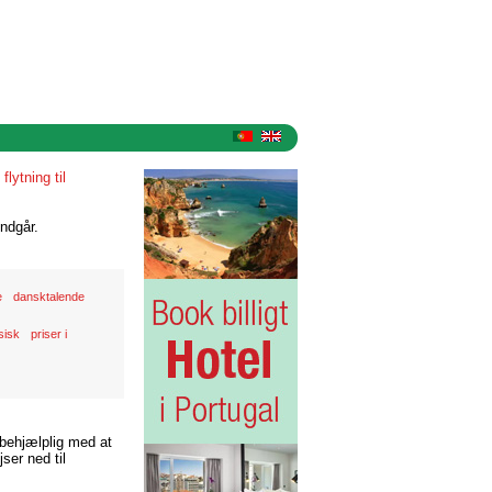
»
flytning til
ndgår.
e
dansktalende
sisk
priser i
 behjælplig med at
ser ned til