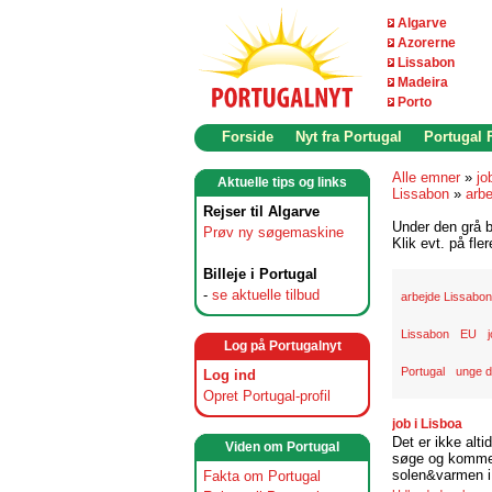
Algarve
Azorerne
Lissabon
Madeira
Porto
Forside
Nyt fra Portugal
Portugal
Alle emner
»
jo
Aktuelle tips og links
Lissabon
»
arbe
Rejser til Algarve
Under den grå b
Prøv ny søgemaskine
Klik evt. på fle
Billeje i Portugal
-
se aktuelle tilbud
arbejde Lissabon
Lissabon
EU
Log på Portugalnyt
Portugal
unge d
Log ind
Opret Portugal-profil
job i Lisboa
Det er ikke alti
Viden om Portugal
søge og komme t
solen&varmen i 
Fakta om Portugal