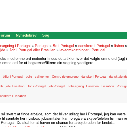
 Forum
Nyhedsbrev
Søg
bsøgning i Portugal
»
Portugal
»
Bo i Portugal
»
danskere i Portugal
»
lisboa
jde
»
Job i Portugal eller Brasilien
»
leveomkostninger i Portugal
oks med emne-ord nedenfor findes de artikler hvor det valgte emne-ord (tag) i
re emne-ord for at begrænse/filtrere din søgning yderligere.
billigt i Portugal
bolig
call center
Centro de emprego
dansker i Portugal
dansktalend
job
job i Lissabon
Job i Portugal
job Portugal
Jobsøgning i Lissabon
Lissabon
Portugi
anskere i Lissabon
d så svært at finde arbejde, som det bliver udlagt her i Portugal, jeg kan være
il samtale her i Lisboa. jobsamtalen kan foregå via skype/telefon før man rej
Portugal. Du skal for at haven en chance for arbejde uden for landet...