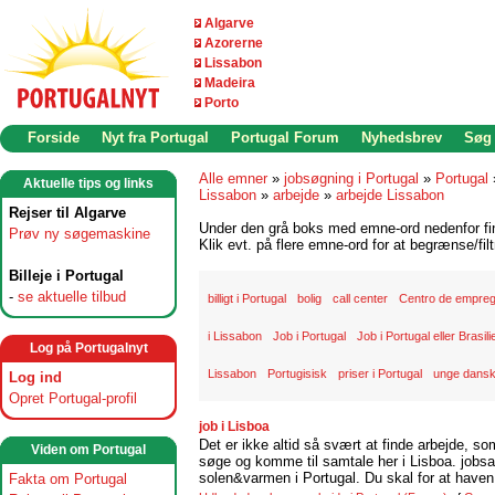
Algarve
Azorerne
Lissabon
Madeira
Porto
Forside
Nyt fra Portugal
Portugal Forum
Nyhedsbrev
Søg
Alle emner
»
jobsøgning i Portugal
»
Portugal
Aktuelle tips og links
Lissabon
»
arbejde
»
arbejde Lissabon
Rejser til Algarve
Under den grå boks med emne-ord nedenfor find
Prøv ny søgemaskine
Klik evt. på flere emne-ord for at begrænse/filt
Billeje i Portugal
-
se aktuelle tilbud
billigt i Portugal
bolig
call center
Centro de empre
i Lissabon
Job i Portugal
Job i Portugal eller Brasili
Log på Portugalnyt
Lissabon
Portugisisk
priser i Portugal
unge dansk
Log ind
Opret Portugal-profil
job i Lisboa
Det er ikke altid så svært at finde arbejde, so
Viden om Portugal
søge og komme til samtale her i Lisboa. jobsam
solen&varmen i Portugal. Du skal for at haven 
Fakta om Portugal