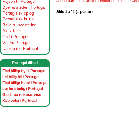
Udlandsdansker og arbejde i Portugal
(Forum)
af
Gasp
Rejsen til Portugal
Byer & steder i Portugal
Side 1 af 1 (1 poster)
Portugisisk sprog
Portugisisk kultur
Bolig & investering
Aktiv ferie
Golf i Portugal
Vin fra Portugal
Danskere i Portugal
Portugal tilbud
Find billigt fly til Portugal
Lej billig bil i Portugal
Find billigt hotel i Portugal
Lej feriebolig i Portugal
Guide og rejseservice
Køb bolig i Portugal