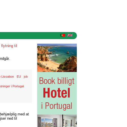
»
flytning til
ndgår.
e Lissabon
EU
job
ninger i Portugal
 behjælplig med at
ser ned til