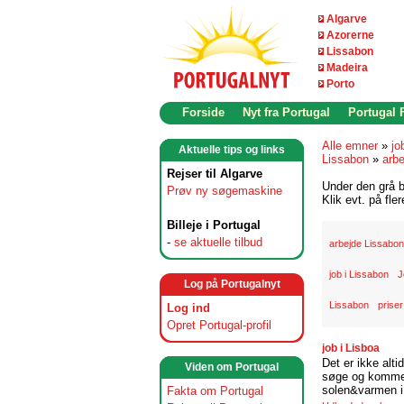
Algarve
Azorerne
Lissabon
Madeira
Porto
Forside
Nyt fra Portugal
Portugal
Alle emner
»
jo
Aktuelle tips og links
Lissabon
»
arbe
Rejser til Algarve
Under den grå b
Prøv ny søgemaskine
Klik evt. på fle
Billeje i Portugal
-
se aktuelle tilbud
arbejde Lissabon
job i Lissabon
J
Log på Portugalnyt
Lissabon
priser
Log ind
Opret Portugal-profil
job i Lisboa
Det er ikke alti
Viden om Portugal
søge og komme t
solen&varmen i 
Fakta om Portugal