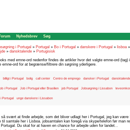
 Forum
Nyhedsbrev
Søg
bsøgning i Portugal
»
Portugal
»
Bo i Portugal
»
danskere i Portugal
»
lisboa
jde
»
dansktalende
»
Portugisisk
oks med emne-ord nedenfor findes de artikler hvor det valgte emne-ord (tag) i
re emne-ord for at begrænse/filtrere din søgning yderligere.
billigt i Portugal
bolig
call center
Centro de emprego
dansker i Portugal
dansktalend
ob i Portugal
Job i Portugal eller Brasilien
job Portugal
Jobsøgning i Lissabon
leveomkost
 i Portugal
unge danskere i Lissabon
d så svært at finde arbejde, som det bliver udlagt her i Portugal, jeg kan være
il samtale her i Lisboa. jobsamtalen kan foregå via skype/telefon før man rej
Portugal. Du skal for at haven en chance for arbejde uden for landet...