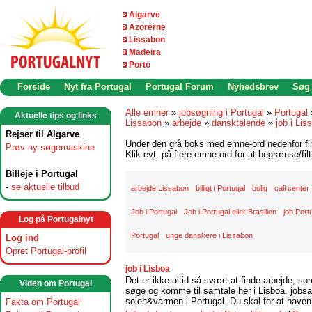
Algarve
Azorerne
Lissabon
Madeira
Porto
Forside
Nyt fra Portugal
Portugal Forum
Nyhedsbrev
Søg
Alle emner
»
jobsøgning i Portugal
»
Portugal
Aktuelle tips og links
Lissabon
»
arbejde
»
dansktalende
»
job i Lis
Rejser til Algarve
Under den grå boks med emne-ord nedenfor find
Prøv ny søgemaskine
Klik evt. på flere emne-ord for at begrænse/filt
Billeje i Portugal
-
se aktuelle tilbud
arbejde Lissabon
billigt i Portugal
bolig
call center
Job i Portugal
Job i Portugal eller Brasilien
job Port
Log på Portugalnyt
Portugal
unge danskere i Lissabon
Log ind
Opret Portugal-profil
job i Lisboa
Det er ikke altid så svært at finde arbejde, so
Viden om Portugal
søge og komme til samtale her i Lisboa. jobsam
solen&varmen i Portugal. Du skal for at haven 
Fakta om Portugal