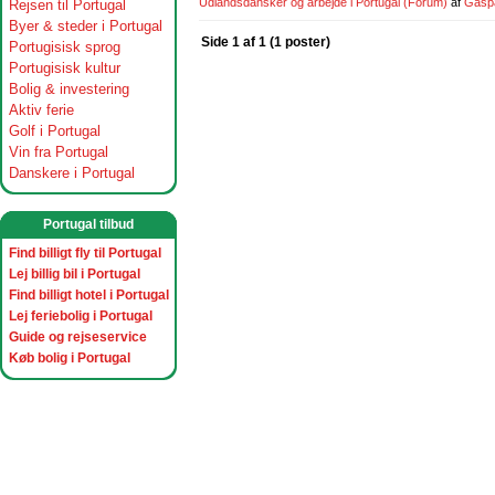
Udlandsdansker og arbejde i Portugal
(Forum)
af
Gasp
Rejsen til Portugal
Byer & steder i Portugal
Side 1 af 1 (1 poster)
Portugisisk sprog
Portugisisk kultur
Bolig & investering
Aktiv ferie
Golf i Portugal
Vin fra Portugal
Danskere i Portugal
Portugal tilbud
Find billigt fly til Portugal
Lej billig bil i Portugal
Find billigt hotel i Portugal
Lej feriebolig i Portugal
Guide og rejseservice
Køb bolig i Portugal