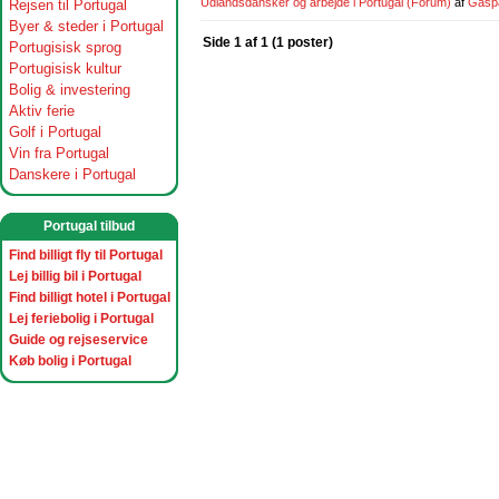
Udlandsdansker og arbejde i Portugal
(Forum)
af
Gasp
Rejsen til Portugal
Byer & steder i Portugal
Side 1 af 1 (1 poster)
Portugisisk sprog
Portugisisk kultur
Bolig & investering
Aktiv ferie
Golf i Portugal
Vin fra Portugal
Danskere i Portugal
Portugal tilbud
Find billigt fly til Portugal
Lej billig bil i Portugal
Find billigt hotel i Portugal
Lej feriebolig i Portugal
Guide og rejseservice
Køb bolig i Portugal