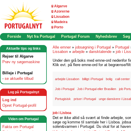
Algarve
Azorerne
Lissabon
Madeira
Porto
Forside
Nyt fra Portugal
Portugal Forum
Nyhedsbrev
Søg
Alle emner
»
jobsøgning i Portugal
»
Portugal
Aktuelle tips og links
Lissabon
»
arbejde
»
dansktalende
»
job i Lis
Rejser til Algarve
Under den grå boks med emne-ord nedenfor find
Prøv ny søgemaskine
Klik evt. på flere emne-ord for at begrænse/filt
Billeje i Portugal
-
se aktuelle tilbud
arbejde Lissabon
billigt i Portugal
bolig
call center
Job i Portugal
Job i Portugal eller Brasilien
job Port
Log på Portugalnyt
Portugisisk
priser i Portugal
unge danskere i Lissa
Log ind
Opret Portugal-profil
job i Lisboa
Det er ikke altid så svært at finde arbejde, so
Viden om Portugal
søge og komme til samtale her i Lisboa. jobsam
solen&varmen i Portugal. Du skal for at haven 
Fakta om Portugal