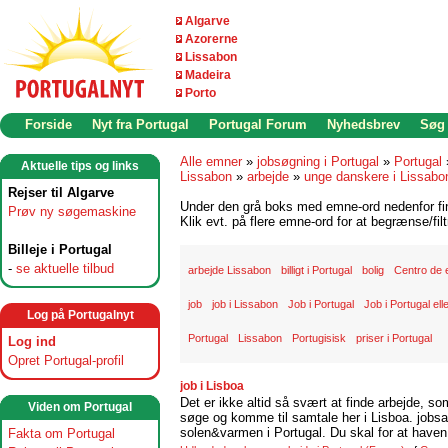
Algarve
Azorerne
Lissabon
Madeira
Porto
Forside
Nyt fra Portugal
Portugal Forum
Nyhedsbrev
Søg
Alle emner
»
jobsøgning i Portugal
»
Portugal
Aktuelle tips og links
Lissabon
»
arbejde
»
unge danskere i Lissabo
Rejser til Algarve
Under den grå boks med emne-ord nedenfor find
Prøv ny søgemaskine
Klik evt. på flere emne-ord for at begrænse/filt
Billeje i Portugal
-
se aktuelle tilbud
arbejde Lissabon
billigt i Portugal
bolig
Centro de
job
job i Lissabon
Job i Portugal
Job i Portugal ell
Log på Portugalnyt
Portugal
Lissabon
Portugisisk
priser i Portugal
Log ind
Opret Portugal-profil
job i Lisboa
Det er ikke altid så svært at finde arbejde, so
Viden om Portugal
søge og komme til samtale her i Lisboa. jobsam
solen&varmen i Portugal. Du skal for at haven 
Fakta om Portugal