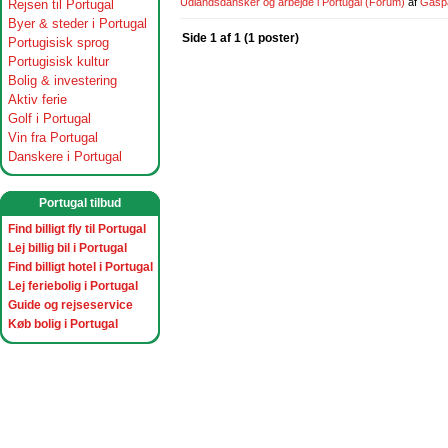
Udlandsdansker og arbejde i Portugal
(Forum)
af
Gasp
Rejsen til Portugal
Byer & steder i Portugal
Side 1 af 1 (1 poster)
Portugisisk sprog
Portugisisk kultur
Bolig & investering
Aktiv ferie
Golf i Portugal
Vin fra Portugal
Danskere i Portugal
Portugal tilbud
Find billigt fly til Portugal
Lej billig bil i Portugal
Find billigt hotel i Portugal
Lej feriebolig i Portugal
Guide og rejseservice
Køb bolig i Portugal