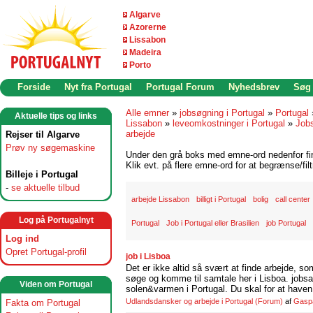
Algarve
Azorerne
Lissabon
Madeira
Porto
Forside
Nyt fra Portugal
Portugal Forum
Nyhedsbrev
Søg
Alle emner
»
jobsøgning i Portugal
»
Portugal
Aktuelle tips og links
Lissabon
»
leveomkostninger i Portugal
»
Jobs
arbejde
Rejser til Algarve
Prøv ny søgemaskine
Under den grå boks med emne-ord nedenfor find
Klik evt. på flere emne-ord for at begrænse/filt
Billeje i Portugal
-
se aktuelle tilbud
arbejde Lissabon
billigt i Portugal
bolig
call center
Log på Portugalnyt
Portugal
Job i Portugal eller Brasilien
job Portugal
Log ind
Opret Portugal-profil
job i Lisboa
Det er ikke altid så svært at finde arbejde, so
søge og komme til samtale her i Lisboa. jobsam
Viden om Portugal
solen&varmen i Portugal. Du skal for at haven 
Udlandsdansker og arbejde i Portugal
(Forum)
af
Gasp
Fakta om Portugal