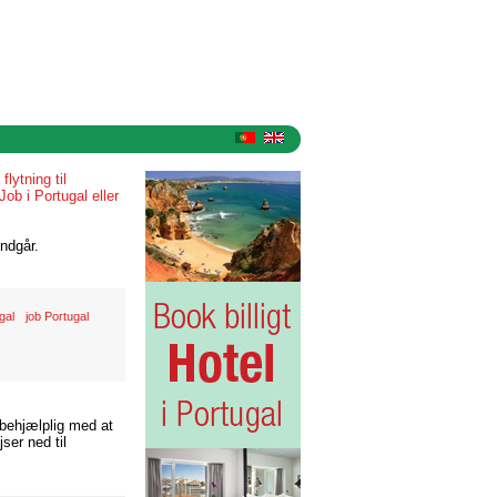
»
flytning til
Job i Portugal eller
ndgår.
gal
job Portugal
 behjælplig med at
ser ned til