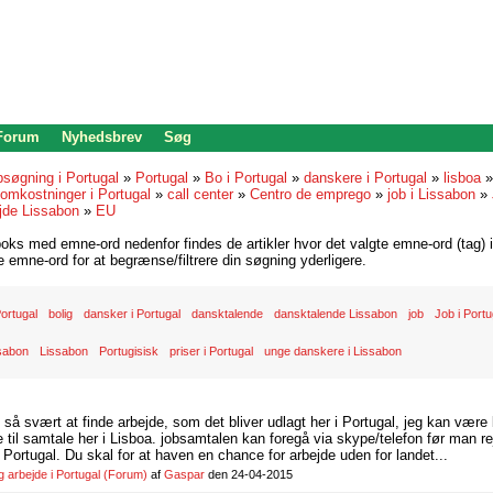
 Forum
Nyhedsbrev
Søg
bsøgning i Portugal
»
Portugal
»
Bo i Portugal
»
danskere i Portugal
»
lisboa
omkostninger i Portugal
»
call center
»
Centro de emprego
»
job i Lissabon
»
jde Lissabon
»
EU
oks med emne-ord nedenfor findes de artikler hvor det valgte emne-ord (tag) i
re emne-ord for at begrænse/filtrere din søgning yderligere.
 Portugal
bolig
dansker i Portugal
dansktalende
dansktalende Lissabon
job
Job i Portu
ssabon
Lissabon
Portugisisk
priser i Portugal
unge danskere i Lissabon
d så svært at finde arbejde, som det bliver udlagt her i Portugal, jeg kan være
il samtale her i Lisboa. jobsamtalen kan foregå via skype/telefon før man rej
Portugal. Du skal for at haven en chance for arbejde uden for landet...
arbejde i Portugal
(Forum)
af
Gaspar
den 24-04-2015