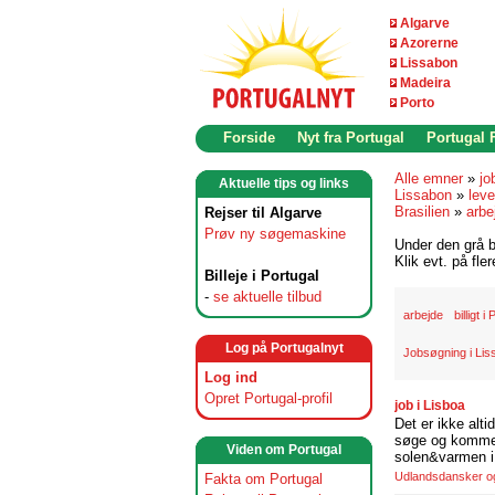
Algarve
Azorerne
Lissabon
Madeira
Porto
Forside
Nyt fra Portugal
Portugal
Alle emner
»
jo
Aktuelle tips og links
Lissabon
»
leve
Brasilien
»
arbe
Rejser til Algarve
Prøv ny søgemaskine
Under den grå b
Klik evt. på fle
Billeje i Portugal
-
se aktuelle tilbud
arbejde
billigt i
Log på Portugalnyt
Jobsøgning i Li
Log ind
Opret Portugal-profil
job i Lisboa
Det er ikke alti
søge og komme t
Viden om Portugal
solen&varmen i 
Udlandsdansker og 
Fakta om Portugal