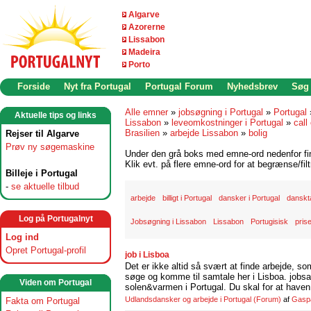
Algarve
Azorerne
Lissabon
Madeira
Porto
Forside
Nyt fra Portugal
Portugal Forum
Nyhedsbrev
Søg
Alle emner
»
jobsøgning i Portugal
»
Portugal
Aktuelle tips og links
Lissabon
»
leveomkostninger i Portugal
»
call
Brasilien
»
arbejde Lissabon
»
bolig
Rejser til Algarve
Prøv ny søgemaskine
Under den grå boks med emne-ord nedenfor find
Klik evt. på flere emne-ord for at begrænse/filt
Billeje i Portugal
-
se aktuelle tilbud
arbejde
billigt i Portugal
dansker i Portugal
danskt
Log på Portugalnyt
Jobsøgning i Lissabon
Lissabon
Portugisisk
prise
Log ind
Opret Portugal-profil
job i Lisboa
Det er ikke altid så svært at finde arbejde, so
søge og komme til samtale her i Lisboa. jobsam
Viden om Portugal
solen&varmen i Portugal. Du skal for at haven 
Udlandsdansker og arbejde i Portugal
(Forum)
af
Gasp
Fakta om Portugal