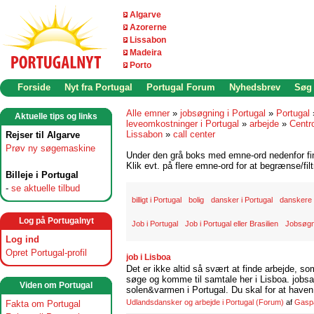
Algarve
Azorerne
Lissabon
Madeira
Porto
Forside
Nyt fra Portugal
Portugal Forum
Nyhedsbrev
Søg
Alle emner
»
jobsøgning i Portugal
»
Portugal
Aktuelle tips og links
leveomkostninger i Portugal
»
arbejde
»
Centr
Lissabon
»
call center
Rejser til Algarve
Prøv ny søgemaskine
Under den grå boks med emne-ord nedenfor find
Klik evt. på flere emne-ord for at begrænse/filt
Billeje i Portugal
-
se aktuelle tilbud
billigt i Portugal
bolig
dansker i Portugal
danskere 
Log på Portugalnyt
Job i Portugal
Job i Portugal eller Brasilien
Jobsøgn
Log ind
Opret Portugal-profil
job i Lisboa
Det er ikke altid så svært at finde arbejde, so
søge og komme til samtale her i Lisboa. jobsam
Viden om Portugal
solen&varmen i Portugal. Du skal for at haven 
Udlandsdansker og arbejde i Portugal
(Forum)
af
Gasp
Fakta om Portugal