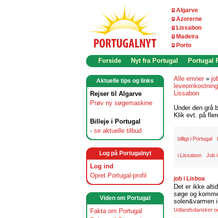
Algarve
Azorerne
Lissabon
Madeira
Porto
Forside
Nyt fra Portugal
Portugal
Alle emner
»
jo
Aktuelle tips og links
leveomkostninge
Lissabon
Rejser til Algarve
Prøv ny søgemaskine
Under den grå b
Klik evt. på fle
Billeje i Portugal
-
se aktuelle tilbud
billigt i Portugal
Log på Portugalnyt
i Lissabon
Job i
Log ind
Opret Portugal-profil
job i Lisboa
Det er ikke alti
søge og komme t
Viden om Portugal
solen&varmen i 
Udlandsdansker og 
Fakta om Portugal