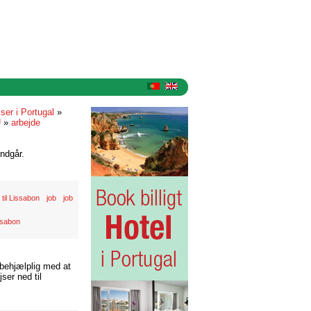
iser i Portugal
»
U
»
arbejde
ndgår.
g til Lissabon
job
job
ssabon
 behjælplig med at
ser ned til