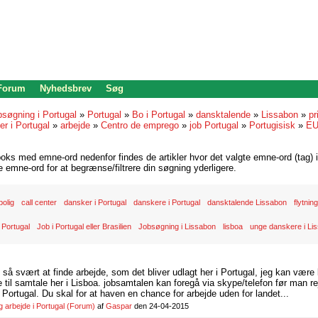
 Forum
Nyhedsbrev
Søg
bsøgning i Portugal
»
Portugal
»
Bo i Portugal
»
dansktalende
»
Lissabon
»
pr
r i Portugal
»
arbejde
»
Centro de emprego
»
job Portugal
»
Portugisisk
»
E
oks med emne-ord nedenfor findes de artikler hvor det valgte emne-ord (tag) i
re emne-ord for at begrænse/filtrere din søgning yderligere.
bolig
call center
dansker i Portugal
danskere i Portugal
dansktalende Lissabon
flytnin
 Portugal
Job i Portugal eller Brasilien
Jobsøgning i Lissabon
lisboa
unge danskere i Li
d så svært at finde arbejde, som det bliver udlagt her i Portugal, jeg kan være
il samtale her i Lisboa. jobsamtalen kan foregå via skype/telefon før man rej
Portugal. Du skal for at haven en chance for arbejde uden for landet...
arbejde i Portugal
(Forum)
af
Gaspar
den 24-04-2015