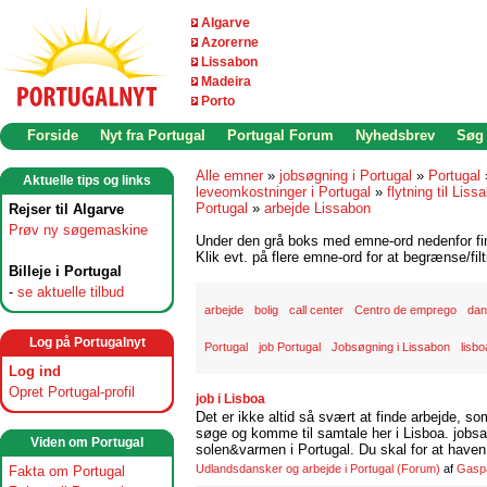
Algarve
Azorerne
Lissabon
Madeira
Porto
Forside
Nyt fra Portugal
Portugal Forum
Nyhedsbrev
Søg
Alle emner
»
jobsøgning i Portugal
»
Portugal
Aktuelle tips og links
leveomkostninger i Portugal
»
flytning til Liss
Portugal
»
arbejde Lissabon
Rejser til Algarve
Prøv ny søgemaskine
Under den grå boks med emne-ord nedenfor find
Klik evt. på flere emne-ord for at begrænse/filt
Billeje i Portugal
-
se aktuelle tilbud
arbejde
bolig
call center
Centro de emprego
dan
Log på Portugalnyt
Portugal
job Portugal
Jobsøgning i Lissabon
lisbo
Log ind
Opret Portugal-profil
job i Lisboa
Det er ikke altid så svært at finde arbejde, so
søge og komme til samtale her i Lisboa. jobsam
Viden om Portugal
solen&varmen i Portugal. Du skal for at haven 
Udlandsdansker og arbejde i Portugal
(Forum)
af
Gasp
Fakta om Portugal