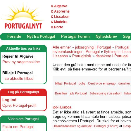
Algarve
Azorerne
Lissabon
Madeira
Porto
Forside
Nyt fra Portugal
Portugal Forum
Nyhedsbrev
Søg
Alle emner
»
jobsøgning i Portugal
»
Portugal
Aktuelle tips og links
leveomkostninger i Portugal
»
flytning til Liss
Lissabon
»
Portugisisk
»
danskere i Portugal
Rejser til Algarve
Prøv ny søgemaskine
Under den grå boks med emne-ord nedenfor find
Klik evt. på flere emne-ord for at begrænse/filt
Billeje i Portugal
-
se aktuelle tilbud
billigt i Portugal
bolig
Centro de emprego
dansker 
Log på Portugalnyt
Brasilien
job Portugal
Jobsøgning i Lissabon
lisb
Log ind
Opret Portugal-profil
job i Lisboa
Det er ikke altid så svært at finde arbejde, so
søge og komme til samtale her i Lisboa. jobsam
Viden om Portugal
solen&varmen i Portugal. Du skal for at haven 
Udlandsdansker og arbejde i Portugal
(Forum)
af
Gasp
Fakta om Portugal