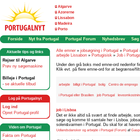
Algarve
Azorerne
Lissabon
Madeira
Porto
Forside
Nyt fra Portugal
Portugal Forum
Nyhedsbrev
Søg
Alle emner
»
jobsøgning i Portugal
»
Portugal
Aktuelle tips og links
arbejde Lissabon
»
Portugisisk
»
Job i Portuga
Rejser til Algarve
Under den grå boks med emne-ord nedenfor find
Prøv ny søgemaskine
Klik evt. på flere emne-ord for at begrænse/filt
Billeje i Portugal
-
se aktuelle tilbud
arbejde
billigt i Portugal
bolig
Centro de emprego
i Portugal eller Brasilien
job Portugal
leveomkostning
Log på Portugalnyt
Log ind
job i Lisboa
Opret Portugal-profil
Det er ikke altid så svært at finde arbejde, so
søge og komme til samtale her i Lisboa. jobsam
solen&varmen i Portugal. Du skal for at haven 
Viden om Portugal
Udlandsdansker og arbejde i Portugal
(Forum)
af
Gasp
Fakta om Portugal