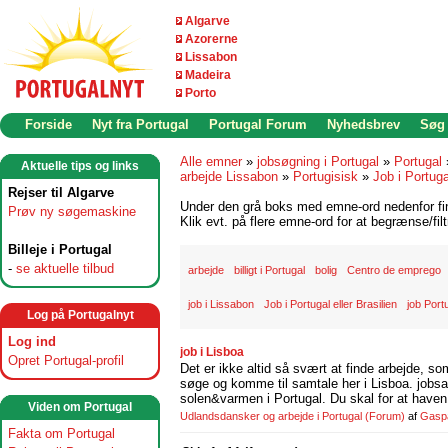
Algarve
Azorerne
Lissabon
Madeira
Porto
Forside
Nyt fra Portugal
Portugal Forum
Nyhedsbrev
Søg
Alle emner
»
jobsøgning i Portugal
»
Portugal
Aktuelle tips og links
arbejde Lissabon
»
Portugisisk
»
Job i Portuga
Rejser til Algarve
Under den grå boks med emne-ord nedenfor find
Prøv ny søgemaskine
Klik evt. på flere emne-ord for at begrænse/filt
Billeje i Portugal
-
se aktuelle tilbud
arbejde
billigt i Portugal
bolig
Centro de emprego
job i Lissabon
Job i Portugal eller Brasilien
job Port
Log på Portugalnyt
Log ind
job i Lisboa
Opret Portugal-profil
Det er ikke altid så svært at finde arbejde, so
søge og komme til samtale her i Lisboa. jobsam
solen&varmen i Portugal. Du skal for at haven 
Viden om Portugal
Udlandsdansker og arbejde i Portugal
(Forum)
af
Gasp
Fakta om Portugal