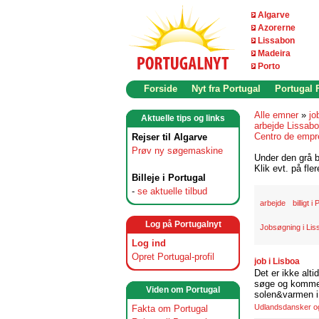
Algarve
Azorerne
Lissabon
Madeira
Porto
Forside
Nyt fra Portugal
Portugal
Alle emner
»
jo
Aktuelle tips og links
arbejde Lissab
Centro de empr
Rejser til Algarve
Prøv ny søgemaskine
Under den grå b
Klik evt. på fle
Billeje i Portugal
-
se aktuelle tilbud
arbejde
billigt i
Log på Portugalnyt
Jobsøgning i Li
Log ind
Opret Portugal-profil
job i Lisboa
Det er ikke alti
søge og komme t
Viden om Portugal
solen&varmen i 
Udlandsdansker og 
Fakta om Portugal