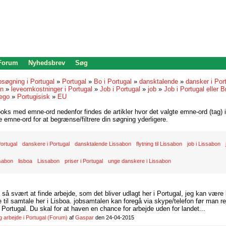
 Forum
Nyhedsbrev
Søg
bsøgning i Portugal
»
Portugal
»
Bo i Portugal
»
dansktalende
»
dansker i Por
on
»
leveomkostninger i Portugal
»
Job i Portugal
»
job
»
Job i Portugal eller B
ego
»
Portugisisk
»
EU
oks med emne-ord nedenfor findes de artikler hvor det valgte emne-ord (tag) i
re emne-ord for at begrænse/filtrere din søgning yderligere.
 Portugal
danskere i Portugal
dansktalende Lissabon
flytning til Lissabon
job i Lissabon
ssabon
lisboa
Lissabon
priser i Portugal
unge danskere i Lissabon
d så svært at finde arbejde, som det bliver udlagt her i Portugal, jeg kan være
il samtale her i Lisboa. jobsamtalen kan foregå via skype/telefon før man rej
Portugal. Du skal for at haven en chance for arbejde uden for landet...
arbejde i Portugal
(Forum)
af
Gaspar
den 24-04-2015