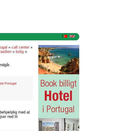
tugal
»
call center
»
rasilien
»
bolig
»
ndgår.
job Portugal
 behjælplig med at
ser ned til