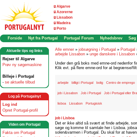
Algarve
Azorerne
Lissabon
Madeira
Porto
Forside
Nyt fra Portugal
Portugal Forum
Nyhedsbrev
Søg
Alle emner
»
jobsøgning i Portugal
»
Portugal
Aktuelle tips og links
arbejde Lissabon
»
unge danskere i Lissabon
Rejser til Algarve
Under den grå boks med emne-ord nedenfor find
Prøv ny søgemaskine
Klik evt. på flere emne-ord for at begrænse/filt
Billeje i Portugal
-
se aktuelle tilbud
arbejde
billigt i Portugal
bolig
Centro de emprego
job i Lissabon
Job i Portugal
Job i Portugal eller Bra
Log på Portugalnyt
lisboa
Lissabon
Portugisisk
Log ind
Opret Portugal-profil
job i Lisboa
Det er ikke altid så svært at finde arbejde, so
Viden om Portugal
søge og komme til samtale her i Lisboa. jobsam
solen&varmen i Portugal. Du skal for at haven 
Fakta om Portugal