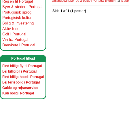
Udlandsdansker og arbejde i Portugal
(Forum)
af
Gasp
Rejsen til Portugal
Byer & steder i Portugal
Side 1 af 1 (1 poster)
Portugisisk sprog
Portugisisk kultur
Bolig & investering
Aktiv ferie
Golf i Portugal
Vin fra Portugal
Danskere i Portugal
Portugal tilbud
Find billigt fly til Portugal
Lej billig bil i Portugal
Find billigt hotel i Portugal
Lej feriebolig i Portugal
Guide og rejseservice
Køb bolig i Portugal