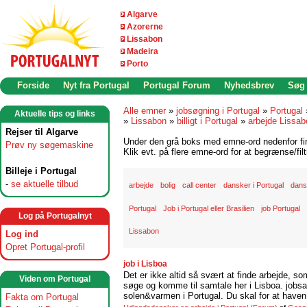
Algarve
Azorerne
Lissabon
Madeira
Porto
Forside
Nyt fra Portugal
Portugal Forum
Nyhedsbrev
Søg
Alle emner
»
jobsøgning i Portugal
»
Portugal
Aktuelle tips og links
»
Lissabon
»
billigt i Portugal
»
arbejde Lissab
Rejser til Algarve
Under den grå boks med emne-ord nedenfor find
Prøv ny søgemaskine
Klik evt. på flere emne-ord for at begrænse/filt
Billeje i Portugal
-
se aktuelle tilbud
arbejde
bolig
call center
dansker i Portugal
dans
Portugal
Job i Portugal eller Brasilien
job Portugal
Log på Portugalnyt
Lissabon
Log ind
Opret Portugal-profil
job i Lisboa
Det er ikke altid så svært at finde arbejde, so
Viden om Portugal
søge og komme til samtale her i Lisboa. jobsam
solen&varmen i Portugal. Du skal for at haven 
Fakta om Portugal