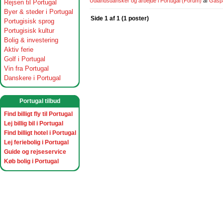
Udlandsdansker og arbejde i Portugal
(Forum)
af
Gasp
Rejsen til Portugal
Byer & steder i Portugal
Side 1 af 1 (1 poster)
Portugisisk sprog
Portugisisk kultur
Bolig & investering
Aktiv ferie
Golf i Portugal
Vin fra Portugal
Danskere i Portugal
Portugal tilbud
Find billigt fly til Portugal
Lej billig bil i Portugal
Find billigt hotel i Portugal
Lej feriebolig i Portugal
Guide og rejseservice
Køb bolig i Portugal