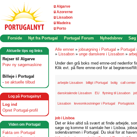
Algarve
Azorerne
Lissabon
Madeira
Porto
Forside
Nyt fra Portugal
Portugal Forum
Nyhedsbrev
Søg
Alle emner
»
jobsøgning i Portugal
»
Portugal
Aktuelle tips og links
»
Lissabon
»
unge danskere i Lissabon
»
arbe
Rejser til Algarve
Under den grå boks med emne-ord nedenfor find
Prøv ny søgemaskine
Klik evt. på flere emne-ord for at begrænse/filt
Billeje i Portugal
-
se aktuelle tilbud
arbejde Lissabon
billigt i Portugal
bolig
call center
dansktalende Lissabon
EU
flytning til Lissabon
jo
Log på Portugalnyt
Lissabon
leveomkostninger i Portugal
Portugisisk
Log ind
Opret Portugal-profil
job i Lisboa
Det er ikke altid så svært at finde arbejde, so
Viden om Portugal
søge og komme til samtale her i Lisboa. jobsam
solen&varmen i Portugal. Du skal for at haven 
Fakta om Portugal