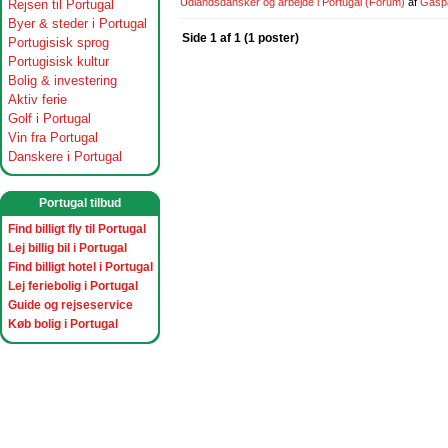
Udlandsdansker og arbejde i Portugal
(Forum)
af
Gasp
Rejsen til Portugal
Byer & steder i Portugal
Side 1 af 1 (1 poster)
Portugisisk sprog
Portugisisk kultur
Bolig & investering
Aktiv ferie
Golf i Portugal
Vin fra Portugal
Danskere i Portugal
Portugal tilbud
Find billigt fly til Portugal
Lej billig bil i Portugal
Find billigt hotel i Portugal
Lej feriebolig i Portugal
Guide og rejseservice
Køb bolig i Portugal