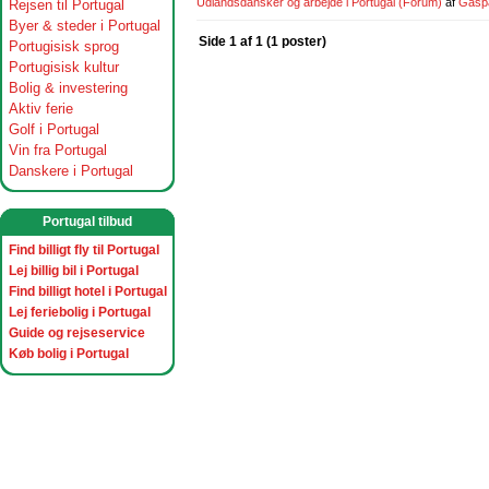
Udlandsdansker og arbejde i Portugal
(Forum)
af
Gasp
Rejsen til Portugal
Byer & steder i Portugal
Side 1 af 1 (1 poster)
Portugisisk sprog
Portugisisk kultur
Bolig & investering
Aktiv ferie
Golf i Portugal
Vin fra Portugal
Danskere i Portugal
Portugal tilbud
Find billigt fly til Portugal
Lej billig bil i Portugal
Find billigt hotel i Portugal
Lej feriebolig i Portugal
Guide og rejseservice
Køb bolig i Portugal