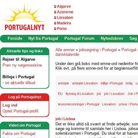
Algarve
Azorerne
Lissabon
Madeira
Porto
Forside
Nyt fra Portugal
Portugal Forum
Nyhedsbrev
Søg
Alle emner
»
jobsøgning i Portugal
»
Portugal
Aktuelle tips og links
dansktalende
Rejser til Algarve
Under den grå boks med emne-ord nedenfor find
Prøv ny søgemaskine
Klik evt. på flere emne-ord for at begrænse/filt
Billeje i Portugal
-
se aktuelle tilbud
arbejde
arbejde Lissabon
billigt i Portugal
bolig
c
EU
flytning til Lissabon
job
job i Lissabon
Job i P
Log på Portugalnyt
leveomkostninger i Portugal
Lissabon
priser i Port
Log ind
Opret Portugal-profil
job i Lisboa
Det er ikke altid så svært at finde arbejde, so
Viden om Portugal
søge og komme til samtale her i Lisboa. jobsam
solen&varmen i Portugal. Du skal for at haven 
Fakta om Portugal