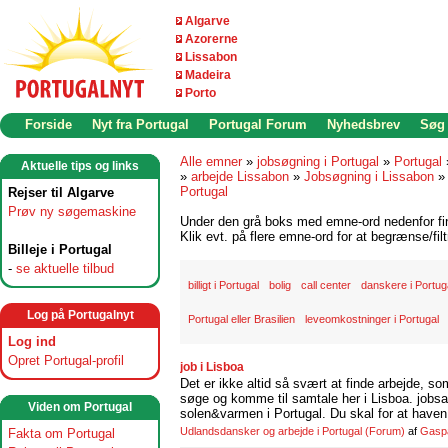
Algarve
Azorerne
Lissabon
Madeira
Porto
Forside
Nyt fra Portugal
Portugal Forum
Nyhedsbrev
Søg
Alle emner
»
jobsøgning i Portugal
»
Portugal
Aktuelle tips og links
»
arbejde Lissabon
»
Jobsøgning i Lissabon
Portugal
Rejser til Algarve
Prøv ny søgemaskine
Under den grå boks med emne-ord nedenfor find
Klik evt. på flere emne-ord for at begrænse/filt
Billeje i Portugal
-
se aktuelle tilbud
billigt i Portugal
bolig
call center
danskere i Portug
Log på Portugalnyt
Portugal eller Brasilien
leveomkostninger i Portugal
Log ind
Opret Portugal-profil
job i Lisboa
Det er ikke altid så svært at finde arbejde, so
søge og komme til samtale her i Lisboa. jobsam
Viden om Portugal
solen&varmen i Portugal. Du skal for at haven 
Udlandsdansker og arbejde i Portugal
(Forum)
af
Gasp
Fakta om Portugal