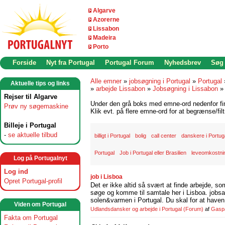
Algarve
Azorerne
Lissabon
Madeira
Porto
Forside
Nyt fra Portugal
Portugal Forum
Nyhedsbrev
Søg
Alle emner
»
jobsøgning i Portugal
»
Portugal
Aktuelle tips og links
»
arbejde Lissabon
»
Jobsøgning i Lissabon
Rejser til Algarve
Under den grå boks med emne-ord nedenfor find
Prøv ny søgemaskine
Klik evt. på flere emne-ord for at begrænse/filt
Billeje i Portugal
-
se aktuelle tilbud
billigt i Portugal
bolig
call center
danskere i Portug
Portugal
Job i Portugal eller Brasilien
leveomkostnin
Log på Portugalnyt
Log ind
job i Lisboa
Opret Portugal-profil
Det er ikke altid så svært at finde arbejde, so
søge og komme til samtale her i Lisboa. jobsam
solen&varmen i Portugal. Du skal for at haven 
Viden om Portugal
Udlandsdansker og arbejde i Portugal
(Forum)
af
Gasp
Fakta om Portugal