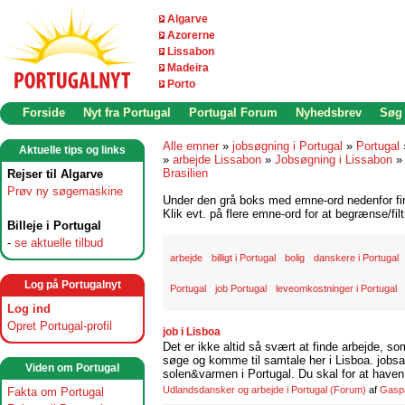
Algarve
Azorerne
Lissabon
Madeira
Porto
Forside
Nyt fra Portugal
Portugal Forum
Nyhedsbrev
Søg
Alle emner
»
jobsøgning i Portugal
»
Portugal
Aktuelle tips og links
»
arbejde Lissabon
»
Jobsøgning i Lissabon
Brasilien
Rejser til Algarve
Prøv ny søgemaskine
Under den grå boks med emne-ord nedenfor find
Klik evt. på flere emne-ord for at begrænse/filt
Billeje i Portugal
-
se aktuelle tilbud
arbejde
billigt i Portugal
bolig
danskere i Portugal
Log på Portugalnyt
Portugal
job Portugal
leveomkostninger i Portugal
Log ind
Opret Portugal-profil
job i Lisboa
Det er ikke altid så svært at finde arbejde, so
søge og komme til samtale her i Lisboa. jobsam
Viden om Portugal
solen&varmen i Portugal. Du skal for at haven 
Udlandsdansker og arbejde i Portugal
(Forum)
af
Gasp
Fakta om Portugal