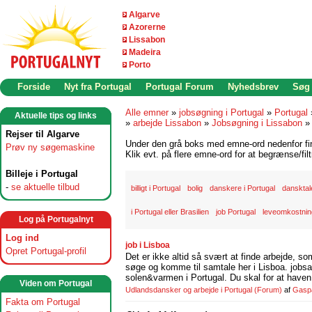
Algarve
Azorerne
Lissabon
Madeira
Porto
Forside
Nyt fra Portugal
Portugal Forum
Nyhedsbrev
Søg
Alle emner
»
jobsøgning i Portugal
»
Portugal
Aktuelle tips og links
»
arbejde Lissabon
»
Jobsøgning i Lissabon
Rejser til Algarve
Under den grå boks med emne-ord nedenfor find
Prøv ny søgemaskine
Klik evt. på flere emne-ord for at begrænse/filt
Billeje i Portugal
-
se aktuelle tilbud
billigt i Portugal
bolig
danskere i Portugal
danskta
i Portugal eller Brasilien
job Portugal
leveomkostning
Log på Portugalnyt
Log ind
job i Lisboa
Opret Portugal-profil
Det er ikke altid så svært at finde arbejde, so
søge og komme til samtale her i Lisboa. jobsam
solen&varmen i Portugal. Du skal for at haven 
Viden om Portugal
Udlandsdansker og arbejde i Portugal
(Forum)
af
Gasp
Fakta om Portugal