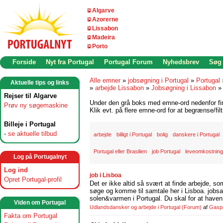
Algarve
Azorerne
Lissabon
Madeira
Porto
Forside
Nyt fra Portugal
Portugal Forum
Nyhedsbrev
Søg
Alle emner
»
jobsøgning i Portugal
»
Portugal
Aktuelle tips og links
»
arbejde Lissabon
»
Jobsøgning i Lissabon
Rejser til Algarve
Under den grå boks med emne-ord nedenfor find
Prøv ny søgemaskine
Klik evt. på flere emne-ord for at begrænse/filt
Billeje i Portugal
-
se aktuelle tilbud
arbejde
billigt i Portugal
bolig
danskere i Portugal
Portugal eller Brasilien
job Portugal
leveomkostninge
Log på Portugalnyt
Log ind
job i Lisboa
Opret Portugal-profil
Det er ikke altid så svært at finde arbejde, so
søge og komme til samtale her i Lisboa. jobsam
solen&varmen i Portugal. Du skal for at haven 
Viden om Portugal
Udlandsdansker og arbejde i Portugal
(Forum)
af
Gasp
Fakta om Portugal