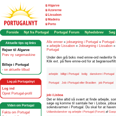
Algarve
Azorerne
Lissabon
Madeira
Porto
Forside
Nyt fra Portugal
Portugal Forum
Nyhedsbrev
Søg
Alle emner
»
jobsøgning i Portugal
»
Portugal
Aktuelle tips og links
»
arbejde Lissabon
»
Jobsøgning i Lissabon
Portugal
Rejser til Algarve
Prøv ny søgemaskine
Under den grå boks med emne-ord nedenfor find
Klik evt. på flere emne-ord for at begrænse/filt
Billeje i Portugal
-
se aktuelle tilbud
arbejde
billigt i Portugal
bolig
danskere i Portugal
Log på Portugalnyt
Portugal
Job i Portugal eller Brasilien
job Portugal
Log ind
Opret Portugal-profil
job i Lisboa
Det er ikke altid så svært at finde arbejde, so
søge og komme til samtale her i Lisboa. jobsam
Viden om Portugal
solen&varmen i Portugal. Du skal for at haven 
Udlandsdansker og arbejde i Portugal
(Forum)
af
Gasp
Fakta om Portugal