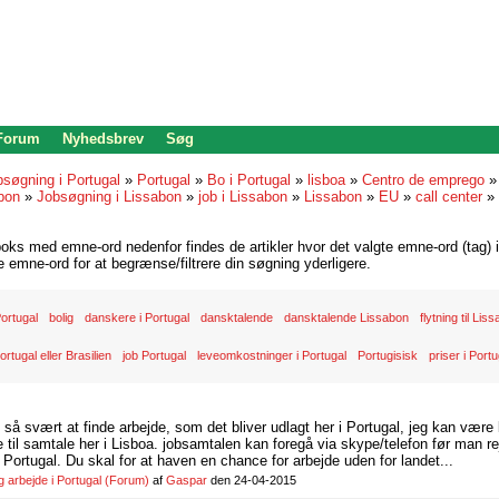
 Forum
Nyhedsbrev
Søg
bsøgning i Portugal
»
Portugal
»
Bo i Portugal
»
lisboa
»
Centro de emprego
bon
»
Jobsøgning i Lissabon
»
job i Lissabon
»
Lissabon
»
EU
»
call center
»
oks med emne-ord nedenfor findes de artikler hvor det valgte emne-ord (tag) i
re emne-ord for at begrænse/filtrere din søgning yderligere.
 Portugal
bolig
danskere i Portugal
dansktalende
dansktalende Lissabon
flytning til Lis
ortugal eller Brasilien
job Portugal
leveomkostninger i Portugal
Portugisisk
priser i Portu
d så svært at finde arbejde, som det bliver udlagt her i Portugal, jeg kan være
il samtale her i Lisboa. jobsamtalen kan foregå via skype/telefon før man rej
Portugal. Du skal for at haven en chance for arbejde uden for landet...
arbejde i Portugal
(Forum)
af
Gaspar
den 24-04-2015