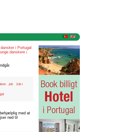
»
dansker i Portugal
unge danskere i
ndgår.
sabon
job
Job i
gal
 behjælplig med at
ser ned til