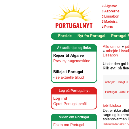
Algarve
Azorerne
Lissabon
Madeira
Porto
Forside
Nyt fra Portugal
Portugal
Alle emner
»
jo
Aktuelle tips og links
»
arbejde Lissa
Lissabon
Rejser til Algarve
Prøv ny søgemaskine
Under den grå b
Klik evt. på fle
Billeje i Portugal
-
se aktuelle tilbud
arbejde
billigt i
Log på Portugalnyt
Portugal
Job i P
Log ind
Opret Portugal-profil
job i Lisboa
Det er ikke alti
søge og komme t
Viden om Portugal
solen&varmen i 
Udlandsdansker og 
Fakta om Portugal