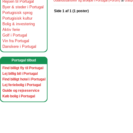
Udlandsdansker og arbejde i Portugal
(Forum)
af
Gasp
Rejsen til Portugal
Byer & steder i Portugal
Side 1 af 1 (1 poster)
Portugisisk sprog
Portugisisk kultur
Bolig & investering
Aktiv ferie
Golf i Portugal
Vin fra Portugal
Danskere i Portugal
Portugal tilbud
Find billigt fly til Portugal
Lej billig bil i Portugal
Find billigt hotel i Portugal
Lej feriebolig i Portugal
Guide og rejseservice
Køb bolig i Portugal