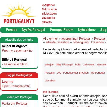
Algarve
Azorerne
Lissabon
Madeira
Porto
Forside
Nyt fra Portugal
Portugal Forum
Nyhedsbrev
Søg
Alle emner
»
jobsøgning i Portugal
»
Portugal
Aktuelle tips og links
»
arbejde Lissabon
»
Jobsøgning i Lissabon
Rejser til Algarve
Under den grå boks med emne-ord nedenfor find
Prøv ny søgemaskine
Klik evt. på flere emne-ord for at begrænse/filt
Billeje i Portugal
-
se aktuelle tilbud
arbejde
billigt i Portugal
bolig
call center
danskere
Portugal
Job i Portugal eller Brasilien
job Portugal
Log på Portugalnyt
Lissabon
Log ind
Opret Portugal-profil
job i Lisboa
Det er ikke altid så svært at finde arbejde, so
Viden om Portugal
søge og komme til samtale her i Lisboa. jobsam
solen&varmen i Portugal. Du skal for at haven 
Fakta om Portugal