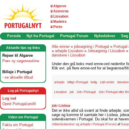
Algarve
Azorerne
Lissabon
Madeira
Porto
Forside
Nyt fra Portugal
Portugal Forum
Nyhedsbrev
Søg
Alle emner
»
jobsøgning i Portugal
»
Portugal
Aktuelle tips og links
»
arbejde Lissabon
»
Jobsøgning i Lissabon
danskere i Lissabon
Rejser til Algarve
Prøv ny søgemaskine
Under den grå boks med emne-ord nedenfor find
Klik evt. på flere emne-ord for at begrænse/filt
Billeje i Portugal
-
se aktuelle tilbud
arbejde
billigt i Portugal
bolig
call center
danskere
Log på Portugalnyt
Lissabon
job
Job i Portugal
Job i Portugal eller Br
Log ind
Opret Portugal-profil
job i Lisboa
Det er ikke altid så svært at finde arbejde, so
søge og komme til samtale her i Lisboa. jobsam
Viden om Portugal
solen&varmen i Portugal. Du skal for at haven 
Udlandsdansker og arbejde i Portugal
(Forum)
af
Gasp
Fakta om Portugal