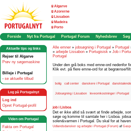
Algarve
Azorerne
Lissabon
Madeira
Porto
Forside
Nyt fra Portugal
Portugal Forum
Nyhedsbrev
Søg
Alle emner
»
jobsøgning i Portugal
»
Portugal
Aktuelle tips og links
»
arbejde Lissabon
»
Portugisisk
»
Job i Portu
Portugal
Rejser til Algarve
Prøv ny søgemaskine
Under den grå boks med emne-ord nedenfor find
Klik evt. på flere emne-ord for at begrænse/filt
Billeje i Portugal
-
se aktuelle tilbud
bolig
call center
danskere i Portugal
dansktalende
Log på Portugalnyt
Jobsøgning i Lissabon
leveomkostninger i Portugal
Log ind
Opret Portugal-profil
job i Lisboa
Det er ikke altid så svært at finde arbejde, so
søge og komme til samtale her i Lisboa. jobsam
Viden om Portugal
solen&varmen i Portugal. Du skal for at haven 
Udlandsdansker og arbejde i Portugal
(Forum)
af
Gasp
Fakta om Portugal