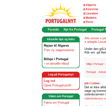
Algarve
Azorerne
Lissabon
Madeira
Porto
Forside
Nyt fra Portugal
Portugal
Alle emner
»
jo
Aktuelle tips og links
»
arbejde Lissa
Rejser til Algarve
Under den grå b
Prøv ny søgemaskine
Klik evt. på fle
Billeje i Portugal
-
se aktuelle tilbud
billigt i Portugal
Portugal
Jobsøg
Log på Portugalnyt
Log ind
job i Lisboa
Opret Portugal-profil
Det er ikke alti
søge og komme t
solen&varmen i 
Viden om Portugal
Udlandsdansker og 
Fakta om Portugal