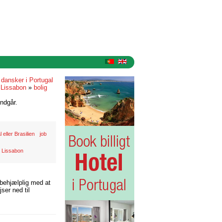
»
dansker i Portugal
l Lissabon
»
bolig
ndgår.
 eller Brasilien
job
i Lissabon
 behjælplig med at
ser ned til