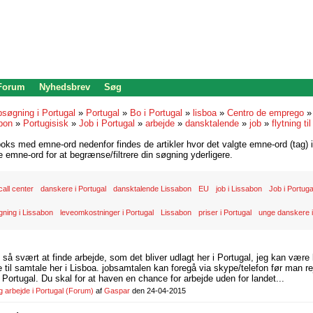
 Forum
Nyhedsbrev
Søg
bsøgning i Portugal
»
Portugal
»
Bo i Portugal
»
lisboa
»
Centro de emprego
bon
»
Portugisisk
»
Job i Portugal
»
arbejde
»
dansktalende
»
job
»
flytning ti
oks med emne-ord nedenfor findes de artikler hvor det valgte emne-ord (tag) i
re emne-ord for at begrænse/filtrere din søgning yderligere.
call center
danskere i Portugal
dansktalende Lissabon
EU
job i Lissabon
Job i Portugal
ning i Lissabon
leveomkostninger i Portugal
Lissabon
priser i Portugal
unge danskere 
d så svært at finde arbejde, som det bliver udlagt her i Portugal, jeg kan være
il samtale her i Lisboa. jobsamtalen kan foregå via skype/telefon før man rej
Portugal. Du skal for at haven en chance for arbejde uden for landet...
arbejde i Portugal
(Forum)
af
Gaspar
den 24-04-2015