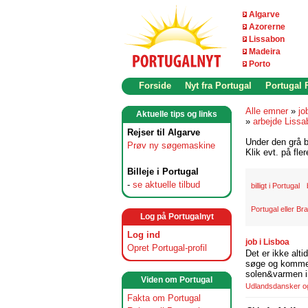
Algarve
Azorerne
Lissabon
Madeira
Porto
Forside
Nyt fra Portugal
Portugal
Alle emner
»
jo
Aktuelle tips og links
»
arbejde Lissa
Rejser til Algarve
Under den grå b
Prøv ny søgemaskine
Klik evt. på fle
Billeje i Portugal
-
se aktuelle tilbud
billigt i Portugal
Portugal eller Bra
Log på Portugalnyt
Log ind
job i Lisboa
Opret Portugal-profil
Det er ikke alti
søge og komme t
solen&varmen i 
Viden om Portugal
Udlandsdansker og 
Fakta om Portugal