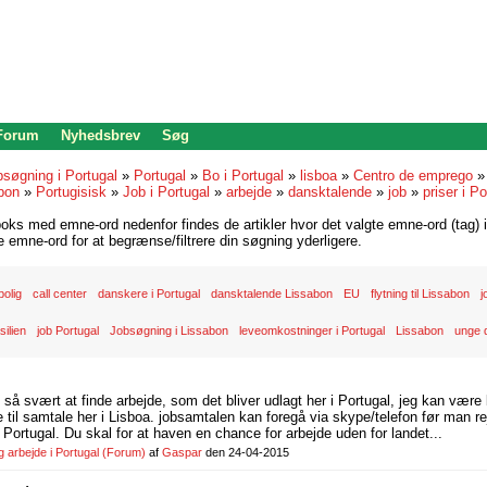
 Forum
Nyhedsbrev
Søg
bsøgning i Portugal
»
Portugal
»
Bo i Portugal
»
lisboa
»
Centro de emprego
bon
»
Portugisisk
»
Job i Portugal
»
arbejde
»
dansktalende
»
job
»
priser i Po
oks med emne-ord nedenfor findes de artikler hvor det valgte emne-ord (tag) i
re emne-ord for at begrænse/filtrere din søgning yderligere.
bolig
call center
danskere i Portugal
dansktalende Lissabon
EU
flytning til Lissabon
j
silien
job Portugal
Jobsøgning i Lissabon
leveomkostninger i Portugal
Lissabon
unge 
d så svært at finde arbejde, som det bliver udlagt her i Portugal, jeg kan være
il samtale her i Lisboa. jobsamtalen kan foregå via skype/telefon før man rej
Portugal. Du skal for at haven en chance for arbejde uden for landet...
arbejde i Portugal
(Forum)
af
Gaspar
den 24-04-2015