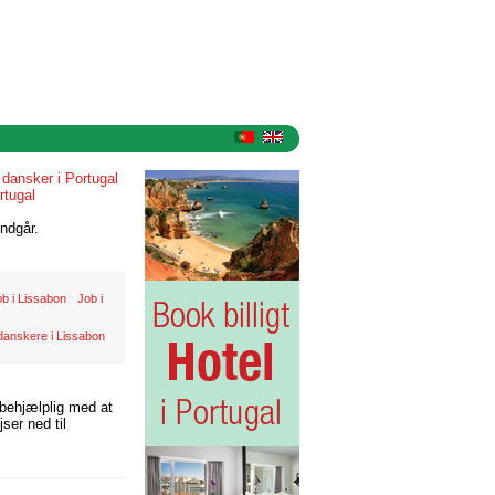
»
dansker i Portugal
rtugal
ndgår.
ob i Lissabon
Job i
danskere i Lissabon
 behjælplig med at
ser ned til