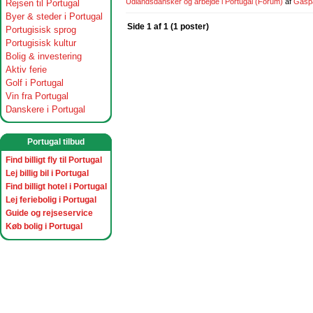
Udlandsdansker og arbejde i Portugal
(Forum)
af
Gasp
Rejsen til Portugal
Byer & steder i Portugal
Side 1 af 1 (1 poster)
Portugisisk sprog
Portugisisk kultur
Bolig & investering
Aktiv ferie
Golf i Portugal
Vin fra Portugal
Danskere i Portugal
Portugal tilbud
Find billigt fly til Portugal
Lej billig bil i Portugal
Find billigt hotel i Portugal
Lej feriebolig i Portugal
Guide og rejseservice
Køb bolig i Portugal