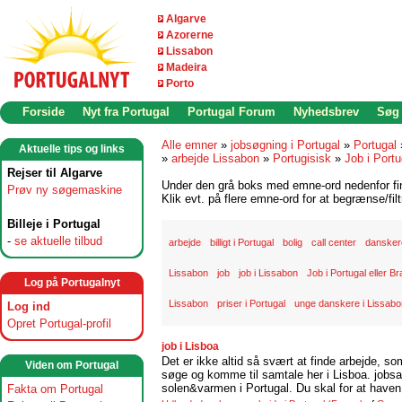
Algarve
Azorerne
Lissabon
Madeira
Porto
Forside
Nyt fra Portugal
Portugal Forum
Nyhedsbrev
Søg
Alle emner
»
jobsøgning i Portugal
»
Portugal
Aktuelle tips og links
»
arbejde Lissabon
»
Portugisisk
»
Job i Portu
Rejser til Algarve
Under den grå boks med emne-ord nedenfor find
Prøv ny søgemaskine
Klik evt. på flere emne-ord for at begrænse/filt
Billeje i Portugal
-
se aktuelle tilbud
arbejde
billigt i Portugal
bolig
call center
danskere
Lissabon
job
job i Lissabon
Job i Portugal eller Br
Log på Portugalnyt
Lissabon
priser i Portugal
unge danskere i Lissabo
Log ind
Opret Portugal-profil
job i Lisboa
Det er ikke altid så svært at finde arbejde, so
Viden om Portugal
søge og komme til samtale her i Lisboa. jobsam
solen&varmen i Portugal. Du skal for at haven 
Fakta om Portugal