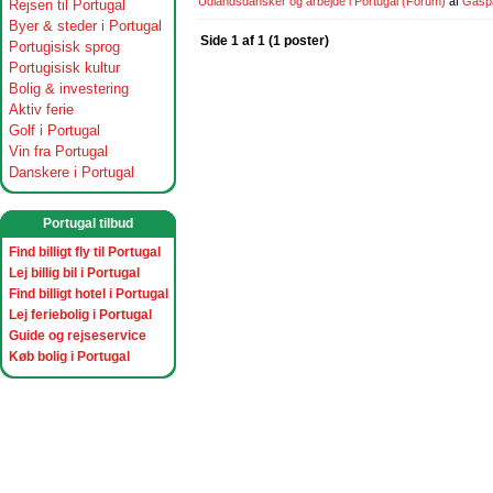
Udlandsdansker og arbejde i Portugal
(Forum)
af
Gasp
Rejsen til Portugal
Byer & steder i Portugal
Side 1 af 1 (1 poster)
Portugisisk sprog
Portugisisk kultur
Bolig & investering
Aktiv ferie
Golf i Portugal
Vin fra Portugal
Danskere i Portugal
Portugal tilbud
Find billigt fly til Portugal
Lej billig bil i Portugal
Find billigt hotel i Portugal
Lej feriebolig i Portugal
Guide og rejseservice
Køb bolig i Portugal