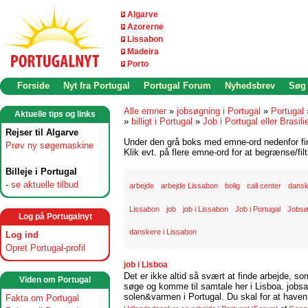
Algarve
Azorerne
Lissabon
Madeira
Porto
Forside
Nyt fra Portugal
Portugal Forum
Nyhedsbrev
Søg
Alle emner
»
jobsøgning i Portugal
»
Portugal
Aktuelle tips og links
»
billigt i Portugal
»
Job i Portugal eller Brasili
Rejser til Algarve
Under den grå boks med emne-ord nedenfor find
Prøv ny søgemaskine
Klik evt. på flere emne-ord for at begrænse/filt
Billeje i Portugal
-
se aktuelle tilbud
arbejde
arbejde Lissabon
bolig
call center
dansk
Lissabon
job
job i Lissabon
Job i Portugal
Jobsø
Log på Portugalnyt
danskere i Lissabon
Log ind
Opret Portugal-profil
job i Lisboa
Det er ikke altid så svært at finde arbejde, so
Viden om Portugal
søge og komme til samtale her i Lisboa. jobsam
solen&varmen i Portugal. Du skal for at haven 
Fakta om Portugal