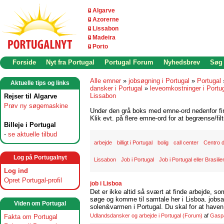
Algarve
Azorerne
Lissabon
Madeira
Porto
Forside
Nyt fra Portugal
Portugal Forum
Nyhedsbrev
Søg
Alle emner
»
jobsøgning i Portugal
»
Portugal
Aktuelle tips og links
dansker i Portugal
»
leveomkostninger i Portu
Lissabon
Rejser til Algarve
Prøv ny søgemaskine
Under den grå boks med emne-ord nedenfor find
Klik evt. på flere emne-ord for at begrænse/filt
Billeje i Portugal
-
se aktuelle tilbud
arbejde
billigt i Portugal
bolig
call center
Centro 
Log på Portugalnyt
Lissabon
Job i Portugal
Job i Portugal eller Brasilie
Log ind
Opret Portugal-profil
job i Lisboa
Det er ikke altid så svært at finde arbejde, so
søge og komme til samtale her i Lisboa. jobsam
Viden om Portugal
solen&varmen i Portugal. Du skal for at haven 
Udlandsdansker og arbejde i Portugal
(Forum)
af
Gasp
Fakta om Portugal